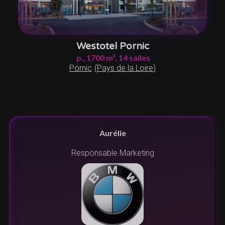
Westotel Pornic
p.,
1700
m²,
14
salles
Pornic
(
Pays de la Loire
)
Aurélie
Responsable Marketing
no