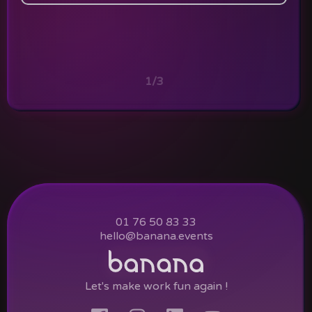
1/3
01 76 50 83 33
hello@banana.events
Let's make work fun again !