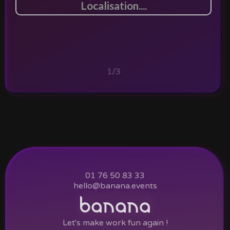
1/3
01 76 50 83 33
hello@banana.events
Let's make work fun again !