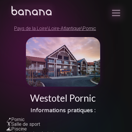
Pays de la Loire
\
Loire-Atlantique
\
Pornic
Westotel Pornic
Informations pratiques :
📍Pornic
🏋️Salle de sport
🌊Piscine