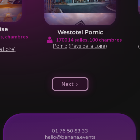
ise
Westotel Pornic
s,
chambres
1700
14
salles,
100
chambres
Pornic
(
Pays de la Loire
)
a Loire
)
Next
01 76 50 83 33
hello@banana.events