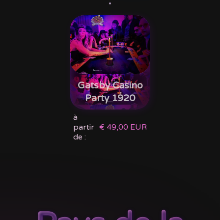
Gatsby Casino
Party 1920
à
partir
€ 49,00 EUR
de :