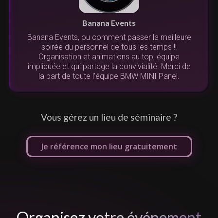
n
s
r
Banana Events
Banana Events, ou comment passer la meilleure
s.
soirée du personnel de tous les temps !!
.
l
Organisation et animations au top, équipe
us
impliquée et qui partage la convivialité. Merci de
la part de toute l'équipe BMW MINI Panel.
Vous gérez un lieu de séminaire ?
Je référence mon lieu gratuitement
Organisez votre événement