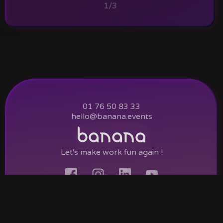
1/3
01 76 50 83 33
hello@banana.events
Let's make work fun again !
Charte de
© Banana Event
Mentions
confidentialité.
2022.
légales.