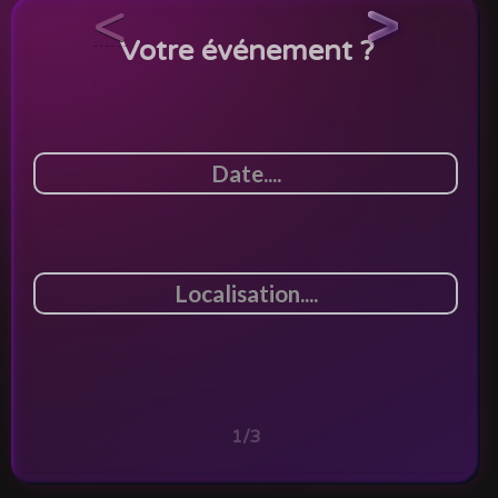
<
>
Votre événement ?
1/3