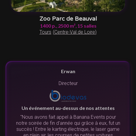
Zoo Parc de Beauval
1400
p.,
2500
m²,
15
salles
Tours
(
Centre-Val de Loire
)
Erwan
Directeur
Un événement au-dessus de nos attentes
"Nous avons fait appel à Banana Events pour
notre soirée de fin d'année qui grâce à eux, fut un
succès ! Entre le karting électrique, le laser game
N
en plein air, les courses de petites voitures