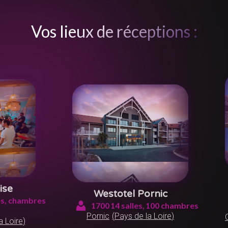
Vos lieux de réceptions :
ise
Westotel Pornic
s,
chambres
1700
14
salles,
100
chambres
Pornic
(
Pays de la Loire
)
a Loire
)