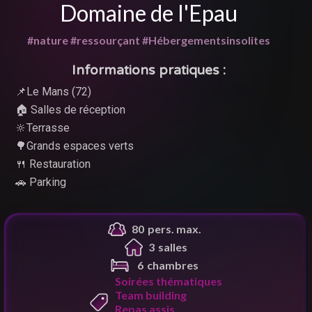
Domaine de l'Epau
#nature #ressourçant #Hébergementsinsolites
Informations pratiques :
📌Le Mans (72)
🏠 Salles de réception
🔆Terrasse
🌳Grands espaces verts
🍴 Restauration
🚗 Parking
80
pers. max.
3
salle
s
6
chambres
Soirées thématiques
Team building
Repas assis