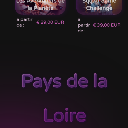
Les Aventuriers de
Squad Game
la Planète
Challenge
à partir
à
€ 29,00 EUR
de :
partir
€ 39,00 EUR
de :
Pays de la
Loire