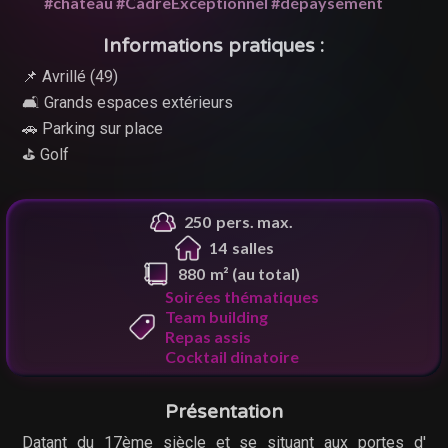
#château #CadreExceptionnel #dépaysement
Informations pratiques :
📌 Avrillé (49)
🛋 Grands espaces extérieurs
🚗 Parking sur place
⛳ Golf
250
pers. max.
14
salle
s
880
m² (au total)
Soirées thématiques
Team building
Repas assis
Cocktail dinatoire
Présentation
Datant du 17ème siècle et se situant aux portes d'