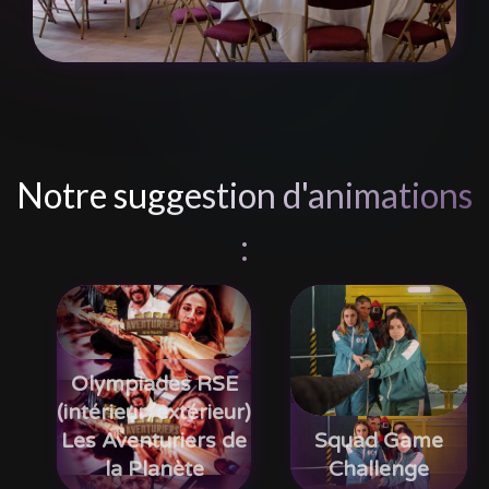
Notre suggestion d'animations
:
Olympiades RSE
(intérieur/extérieur)
Les Aventuriers de
Squad Game
la Planète
Challenge