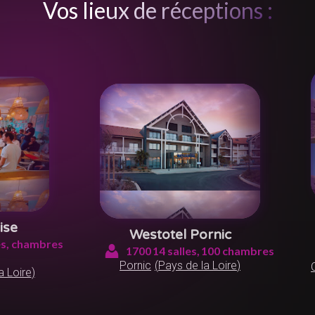
Vos lieux de réceptions :
ise
Westotel Pornic
s,
chambres
1700
14
salles,
100
chambres
Pornic
(
Pays de la Loire
)
a Loire
)