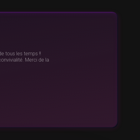
e qui grâce à eux, fut un
ses de petites voitures
grand merci à toute
ravailler avec vous pour