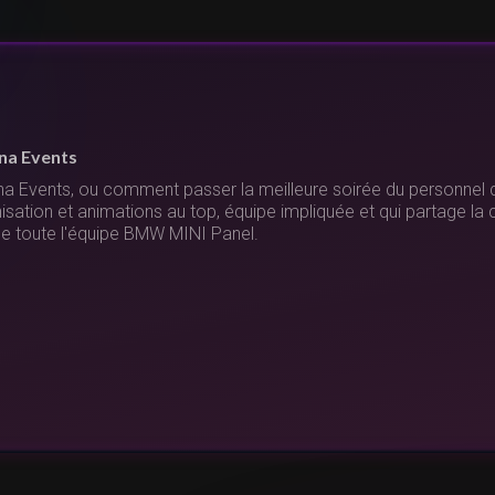
vénement au-dessus de nos attentes
 avons fait appel à Banana Events pour notre soirée de fin d'anné
 ! Entre le karting électrique, le laser game en plein air, les cour
riques et le Just Dance, nous avons passé un super moment. Un 
ipe pour son professionnalisme et sa joie de vivre. Au plaisir de t
uvel événement !"
Vous gérez un lieu de séminaire ?