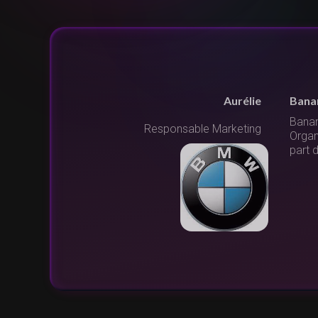
Erwan
Un é
"Nous
Directeur
 la
succès
élect
l'équ
un no