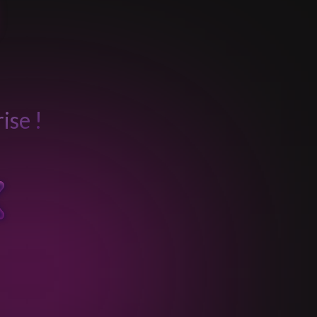
ise !
x