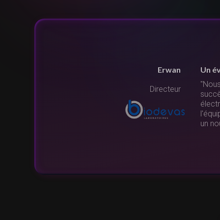
Erwan
Un é
"Nous
Directeur
 la
succès
élect
l'équ
un no