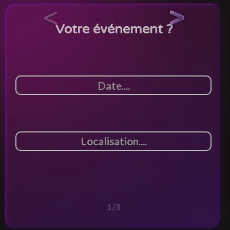
<
>
Votre événement ?
1/3