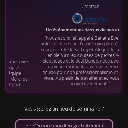
Directeur
Un événement au-dessus de nos attentes
"Nous avons fait appel à Banana Events pour
notre soirée de fin d'année qui grâce à eux, fut un
succès ! Entre le karting électrique, le laser game
N
en plein air, les courses de petites voitures
u
électriques et le Just Dance, nous avons passé
re
un super moment. Un grand merci à toute
l'équipe pour son professionnalisme et sa joie de
vivre. Au plaisir de travailler avec vous pour un
de
nouvel événement !"
L
Vous gérez un lieu de séminaire ?
Je référence mon lieu gratuitement