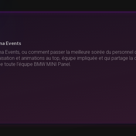
vénement au-dessus de nos attentes
 avons fait appel à Banana Events pour notre soirée de fin d'anné
 ! Entre le karting électrique, le laser game en plein air, les cour
riques et le Just Dance, nous avons passé un super moment. Un 
ipe pour son professionnalisme et sa joie de vivre. Au plaisir de t
uvel événement !"
Vous gérez un lieu de séminaire ?