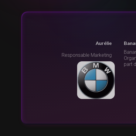
Erwan
Un é
"Nous
Directeur
 la
succès
élect
l'équ
un no