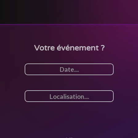
Votre événement ?
1/3
<
>