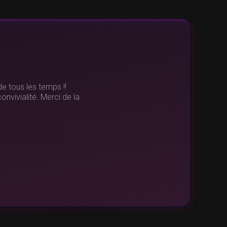
e qui grâce à eux, fut un
ses de petites voitures
grand merci à toute
ravailler avec vous pour