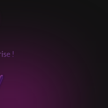
ise !
y