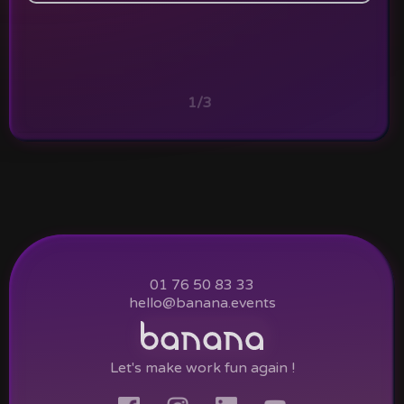
1/3
01 76 50 83 33
hello@banana.events
Let's make work fun again !