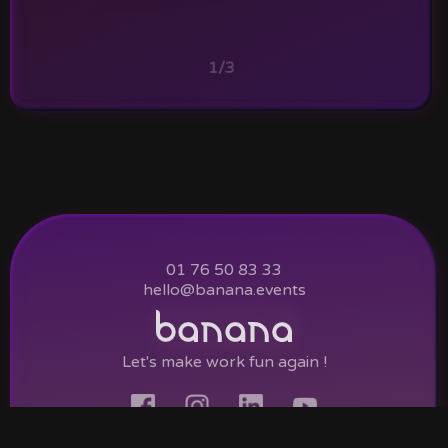
1/3
01 76 50 83 33
hello@banana.events
Let's make work fun again !