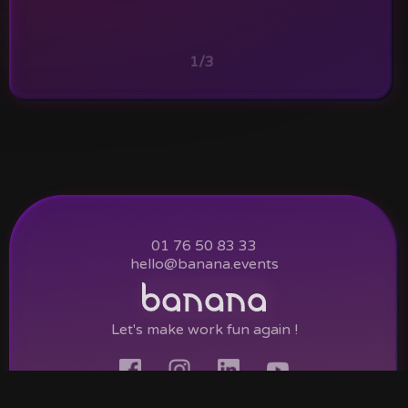
1/3
01 76 50 83 33
hello@banana.events
Let's make work fun again !