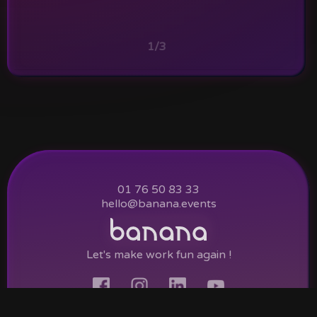
1/3
01 76 50 83 33
hello@banana.events
Let's make work fun again !