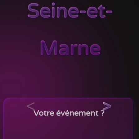
Seine-et-
Marne
<
>
Votre événement ?