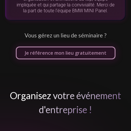
vivre. Au plaisir de travailler avec vous pour un
de
nouvel événement !"
L
Vous gérez un lieu de séminaire ?
Je référence mon lieu gratuitement
Organisez votre événement
d'entreprise !