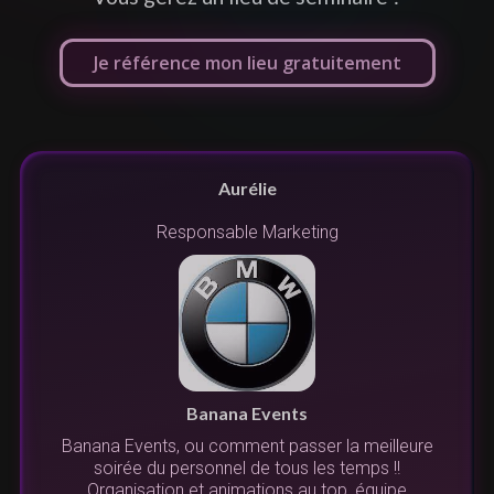
Je référence mon lieu gratuitement
Aurélie
Responsable Marketing
n
s
r
Banana Events
Banana Events, ou comment passer la meilleure
s.
soirée du personnel de tous les temps !!
.
l
Organisation et animations au top, équipe