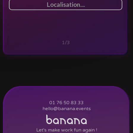
1/3
01 76 50 83 33
hello@banana.events
Let's make work fun again !