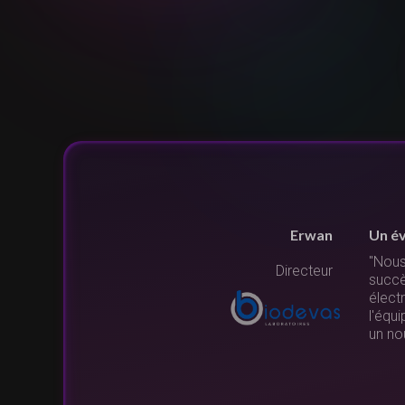
Erwan
Un é
"Nous
Directeur
 la
succès
élect
l'équ
un no