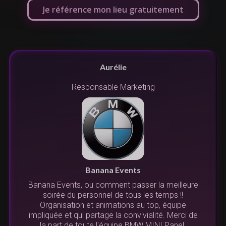
Je référence mon lieu gratuitement
Aurélie
Responsable Marketing
n
s
r
Banana Events
Banana Events, ou comment passer la meilleure
s.
soirée du personnel de tous les temps !!
.
l
Organisation et animations au top, équipe
us
impliquée et qui partage la convivialité. Merci de
la part de toute l'équipe BMW MINI Panel.