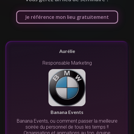
Je référence mon lieu gratuitement
Aurélie
Responsable Marketing
no
su
Banana Events
é
Banana Events, ou comment passer la meilleure
soirée du personnel de tous les temps !!
l'
Organisation et animations au top, équipe