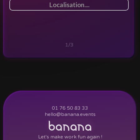
1/3
01 76 50 83 33
hello@banana.events
Let's make work fun again !