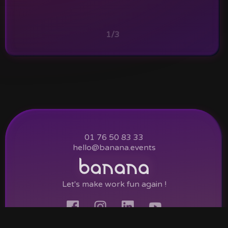
1/3
01 76 50 83 33
hello@banana.events
Let's make work fun again !