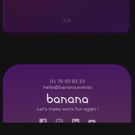
1/3
01 76 50 83 33
hello@banana.events
Let's make work fun again !