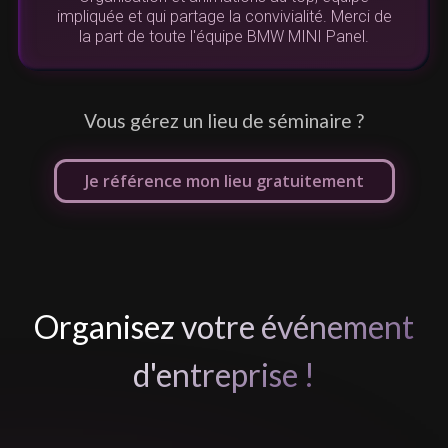
vivre. Au plaisir de travailler avec vous pour un
de
nouvel événement !"
L
Vous gérez un lieu de séminaire ?
Je référence mon lieu gratuitement
Organisez votre événement
d'entreprise !