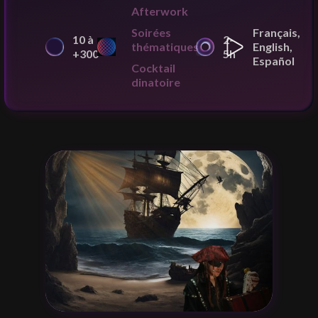
Afterwork
Soirées
Français,
10 à
2-
thématiques
English,
+300
5h
Español
Cocktail
dinatoire