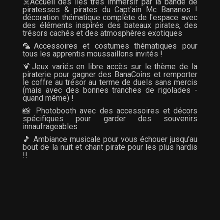
☠️Accueil des îles très immersif par la bande de
piratesses & pirates du Capt'ain Mc Bananos !
décoration thématique complète de l'espace avec
des éléments inspirés des bateaux pirates, des
trésors cachés et des atmosphères exotiques
🦜Accessoires et costumes thématiques pour
tous les apprentis moussaillons invités !
🍹Jeux variés en libre accès sur le thème de la
piraterie pour gagner des BanaCoins et remporter
le coffre au trésor au terme de duels sans mercis
(mais avec des bonnes tranches de rigolades -
quand même) !
📸 Photobooth avec des accessoires et décors
spécifiques pour garder des souvenirs
innaufrageables
🎵 Ambiance musicale pour vous échouer jusqu'au
bout de la nuit et chant pirate pour les plus hardis
!!