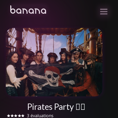
Pirates Party 🏴‍☠️
3
évaluations