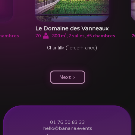
Le Domaine des Vanneaux
hambres
70
300
m²,
7
salles,
65
chambres
2
Chantilly
(
Île-de-France
)
Next
01 76 50 83 33
hello@banana.events