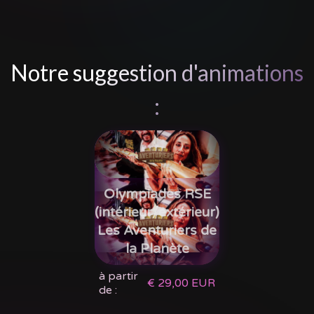
Notre suggestion d'animations
:
Olympiades RSE
(intérieur/extérieur)
Les Aventuriers de
la Planète
à partir
€ 29,00 EUR
de :