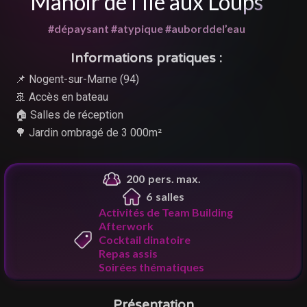
Manoir de l’Île aux Loups
#dépaysant #atypique #auborddel’eau
Informations pratiques :
📌 Nogent-sur-Marne (94)
🚢 Accès en bateau
🏠 Salles de réception
🌳 Jardin ombragé de 3 000m²
200
pers. max.
6
salle
s
Activités de Team Building
Afterwork
Cocktail dinatoire
Repas assis
Soirées thématiques
Présentation