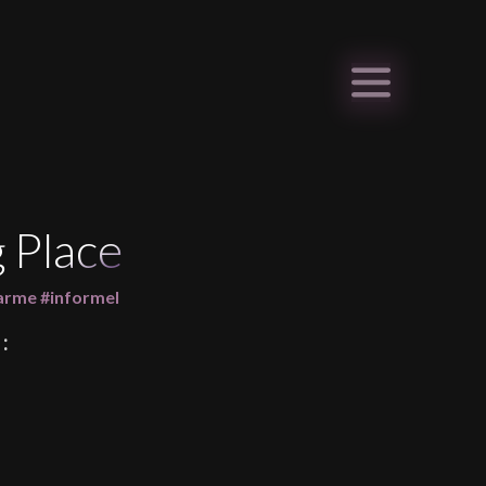
 Place
arme #informel
: