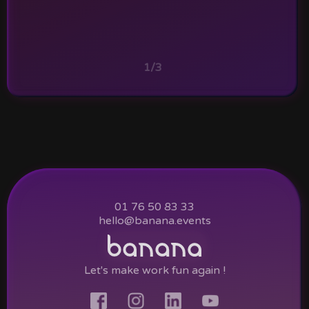
1/3
01 76 50 83 33
hello@banana.events
Let's make work fun again !