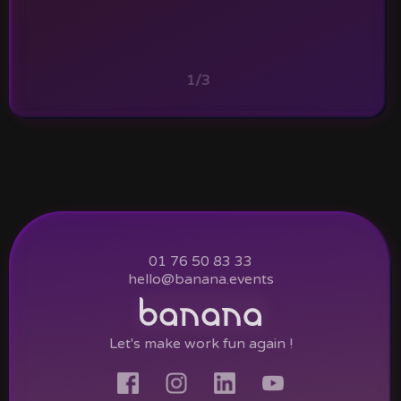
1/3
01 76 50 83 33
hello@banana.events
Let's make work fun again !